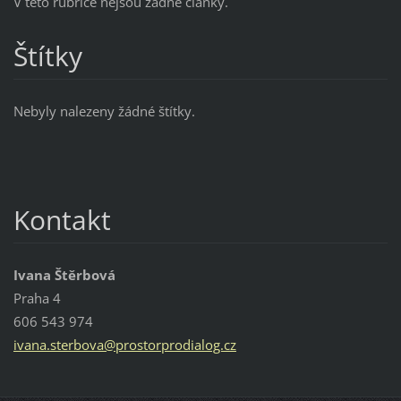
V této rubrice nejsou žádné články.
Štítky
Nebyly nalezeny žádné štítky.
Kontakt
Ivana Štěrbová
Praha 4
606 543 974
ivana.st
erbova@p
rostorpr
odialog.
cz