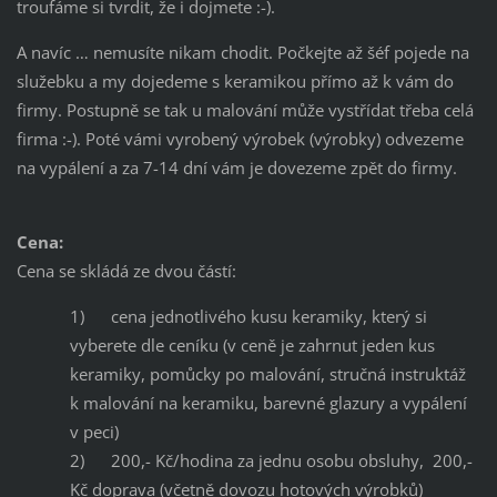
troufáme si tvrdit, že i dojmete :-).
A navíc … nemusíte nikam chodit. Počkejte až šéf pojede na
služebku a my dojedeme s keramikou přímo až k vám do
firmy. Postupně se tak u malování může vystřídat třeba celá
firma :-). Poté vámi vyrobený výrobek (výrobky) odvezeme
na vypálení a za 7-14 dní vám je dovezeme zpět do firmy.
Cena:
Cena se skládá ze dvou částí:
1) cena jednotlivého kusu keramiky, který si
vyberete dle ceníku (v ceně je zahrnut jeden kus
keramiky, pomůcky po malování, stručná instruktáž
k malování na keramiku, barevné glazury a vypálení
v peci)
2) 200,- Kč/hodina za jednu osobu obsluhy, 200,-
Kč doprava (včetně dovozu hotových výrobků)