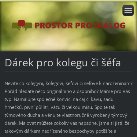
Dárek pro kolegu či šéfa
Nevíte co kolegyni, kolegovi, šéfovi či šéfové k narozeninám?
Pořád hledáte něco originálního a osobního? Máme pro Vás
typ. Namalujte společně konvici na čaj či kávu, sadu
hrnečků, pivní půllitr, vázu či velkou mísu. Spojte tak
týmového ducha a věnujte vlastnoručně vyrobený týmový
dárek. Malovat můžete cokoliv vás napadne. Jsme si jisti, že
takovým dárkem nadřízeného bezpochyby potěšíte a