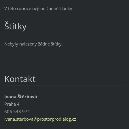
V této rubrice nejsou žádné články.
Štítky
Nebyly nalezeny žádné štítky.
Kontakt
Ivana Štěrbová
Praha 4
606 543 974
ivana.st
erbova@p
rostorpr
odialog.
cz